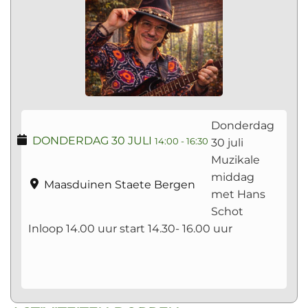
Donderdag
DONDERDAG 30 JULI
30 juli
14:00
-
16:30
Muzikale
middag
Maasduinen Staete Bergen
met Hans
Schot
Inloop 14.00 uur start 14.30- 16.00 uur
Vorig
Vorige
Volgen
Volgend