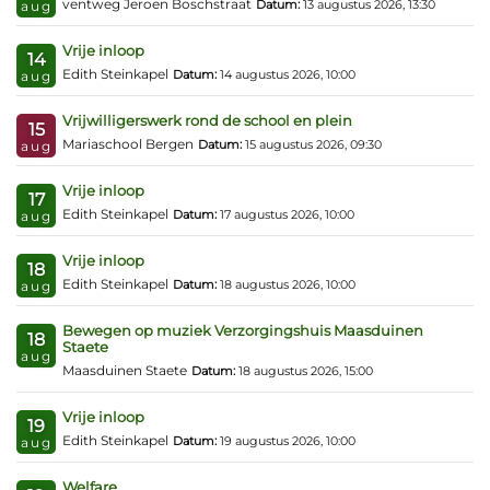
ventweg Jeroen Boschstraat
Datum:
13 augustus 2026, 13:30
aug
Vrije inloop
14
Edith Steinkapel
Datum:
14 augustus 2026, 10:00
aug
Vrijwilligerswerk rond de school en plein
15
Mariaschool Bergen
Datum:
15 augustus 2026, 09:30
aug
Vrije inloop
17
Edith Steinkapel
Datum:
17 augustus 2026, 10:00
aug
Vrije inloop
18
Edith Steinkapel
Datum:
18 augustus 2026, 10:00
aug
Bewegen op muziek Verzorgingshuis Maasduinen
18
Staete
aug
Maasduinen Staete
Datum:
18 augustus 2026, 15:00
Vrije inloop
19
Edith Steinkapel
Datum:
19 augustus 2026, 10:00
aug
Welfare