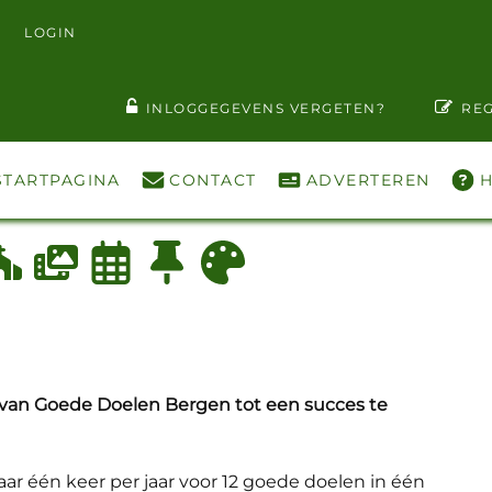
LOGIN
T WACHTWOORD ZIEN
INLOGGEGEVENS VERGETEN?
REG
STARTPAGINA
CONTACT
ADVERTEREN
H
 van Goede Doelen Bergen tot een succes te
aar één keer per jaar voor 12 goede doelen in één