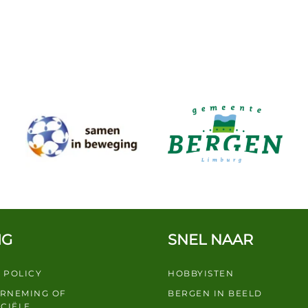
IG
SNEL NAAR
 POLICY
HOBBYISTEN
ERNEMING OF
BERGEN IN BEELD
CIËLE