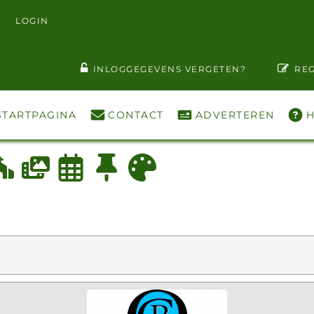
LOGIN
T WACHTWOORD ZIEN
INLOGGEGEVENS VERGETEN?
REG
STARTPAGINA
CONTACT
ADVERTEREN
H