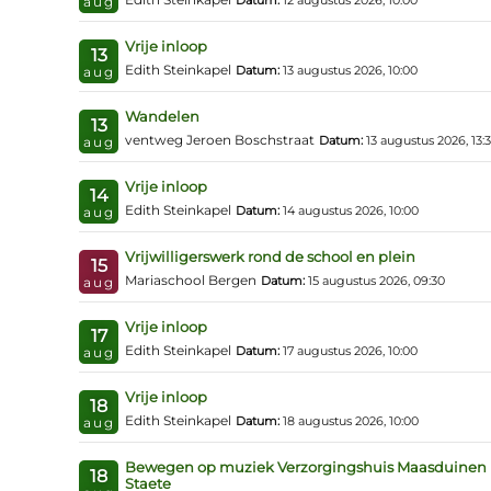
Datum:
12 augustus 2026, 10:00
aug
Vrije inloop
13
Edith Steinkapel
Datum:
13 augustus 2026, 10:00
aug
Wandelen
13
ventweg Jeroen Boschstraat
Datum:
13 augustus 2026, 13:
aug
Vrije inloop
14
Edith Steinkapel
Datum:
14 augustus 2026, 10:00
aug
Vrijwilligerswerk rond de school en plein
15
Mariaschool Bergen
Datum:
15 augustus 2026, 09:30
aug
Vrije inloop
17
Edith Steinkapel
Datum:
17 augustus 2026, 10:00
aug
Vrije inloop
18
Edith Steinkapel
Datum:
18 augustus 2026, 10:00
aug
Bewegen op muziek Verzorgingshuis Maasduinen
18
Staete