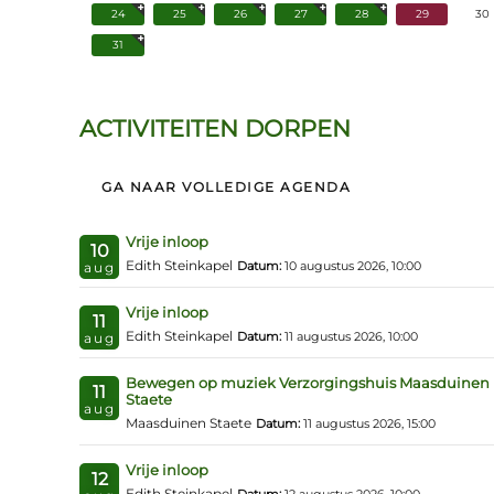
24
25
26
27
28
29
30
31
ACTIVITEITEN DORPEN
GA NAAR VOLLEDIGE AGENDA
Vrije inloop
10
Edith Steinkapel
Datum:
10 augustus 2026, 10:00
aug
Vrije inloop
11
Edith Steinkapel
Datum:
11 augustus 2026, 10:00
aug
Bewegen op muziek Verzorgingshuis Maasduinen
11
Staete
aug
Maasduinen Staete
Datum:
11 augustus 2026, 15:00
Vrije inloop
12
Edith Steinkapel