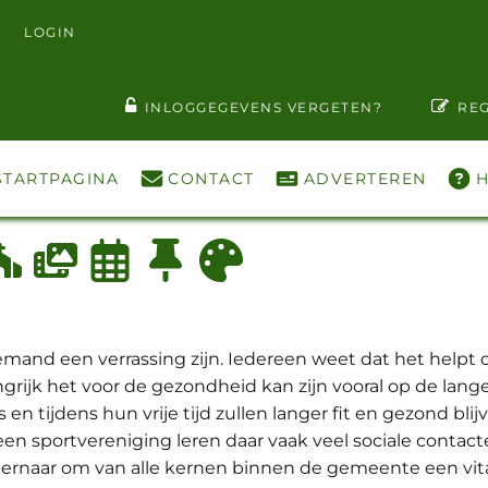
LOGIN
T WACHTWOORD ZIEN
INLOGGEGEVENS VERGETEN?
REG
STARTPAGINA
CONTACT
ADVERTEREN
H
emand een verrassing zijn. Iedereen weet dat het help
ijk het voor de gezondheid kan zijn vooral op de lange 
n tijdens hun vrije tijd zullen langer fit en gezond bl
 een sportvereniging leren daar vaak veel sociale conta
ernaar om van alle kernen binnen de gemeente een vit