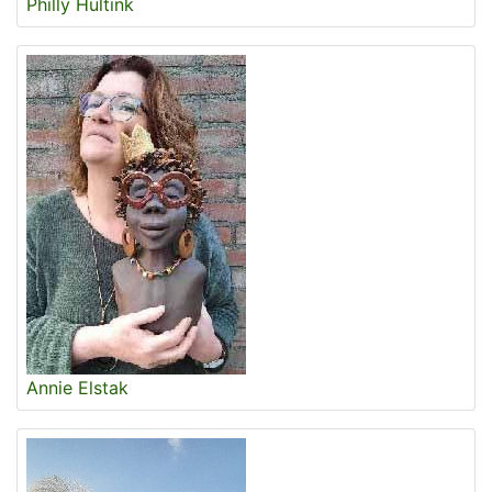
Philly Hultink
Annie Elstak