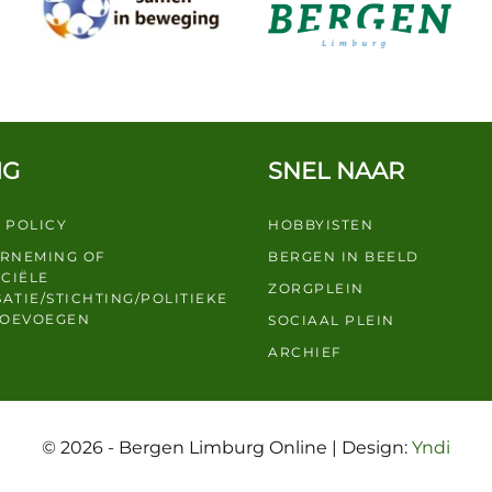
IG
SNEL NAAR
 POLICY
HOBBYISTEN
ERNEMING OF
BERGEN IN BEELD
CIËLE
ZORGPLEIN
ATIE/STICHTING/POLITIEKE
TOEVOEGEN
SOCIAAL PLEIN
ARCHIEF
© 2026 - Bergen Limburg Online | Design:
Yndi