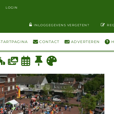
LOGIN
T WACHTWOORD ZIEN
INLOGGEGEVENS VERGETEN?
REG
STARTPAGINA
CONTACT
ADVERTEREN
H