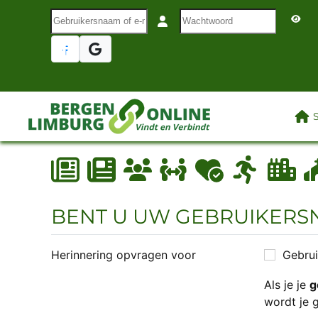
Gebruikersnaam of e-mail
Wachtwoord
Terug naar hoofdinhoud
LAA
BENT U UW GEBRUIKER
Herinnering opvragen voor
Gebru
Als je je
g
wordt je 