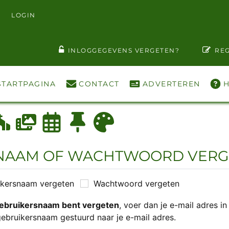
LOGIN
T WACHTWOORD ZIEN
INLOGGEGEVENS VERGETEN?
REG
STARTPAGINA
CONTACT
ADVERTEREN
H
SNAAM OF WACHTWOORD VERG
ikersnaam vergeten
Wachtwoord vergeten
ebruikersnaam bent vergeten
, voer dan je e-mail adres 
gebruikersnaam gestuurd naar je e-mail adres.