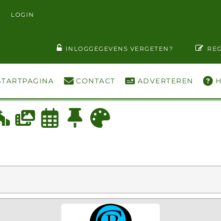
LOGIN
T WACHTWOORD ZIEN
INLOGGEGEVENS VERGETEN?
REG
STARTPAGINA
CONTACT
ADVERTEREN
H