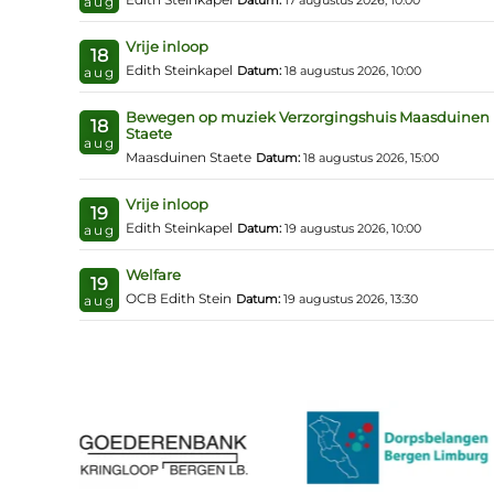
Datum:
17 augustus 2026, 10:00
aug
Vrije inloop
18
Edith Steinkapel
Datum:
18 augustus 2026, 10:00
aug
Bewegen op muziek Verzorgingshuis Maasduinen
18
Staete
aug
Maasduinen Staete
Datum:
18 augustus 2026, 15:00
Vrije inloop
19
Edith Steinkapel
Datum:
19 augustus 2026, 10:00
aug
Welfare
19
OCB Edith Stein
Datum:
19 augustus 2026, 13:30
aug