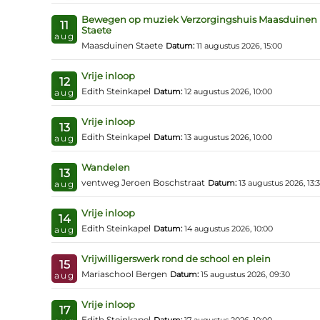
Bewegen op muziek Verzorgingshuis Maasduinen
11
Staete
aug
Maasduinen Staete
Datum:
11 augustus 2026, 15:00
Vrije inloop
12
Edith Steinkapel
Datum:
12 augustus 2026, 10:00
aug
Vrije inloop
13
Edith Steinkapel
Datum:
13 augustus 2026, 10:00
aug
Wandelen
13
ventweg Jeroen Boschstraat
Datum:
13 augustus 2026, 13:
aug
Vrije inloop
14
Edith Steinkapel
Datum:
14 augustus 2026, 10:00
aug
Vrijwilligerswerk rond de school en plein
15
Mariaschool Bergen
Datum:
15 augustus 2026, 09:30
aug
Vrije inloop
17
Edith Steinkapel