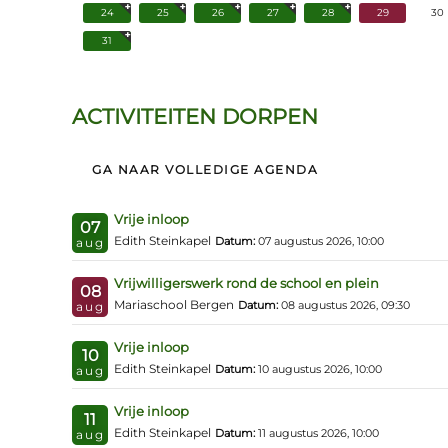
24
25
26
27
28
29
30
31
ACTIVITEITEN DORPEN
GA NAAR VOLLEDIGE AGENDA
Vrije inloop
07
Edith Steinkapel
Datum:
07 augustus 2026, 10:00
aug
Vrijwilligerswerk rond de school en plein
08
Mariaschool Bergen
Datum:
08 augustus 2026, 09:30
aug
Vrije inloop
10
Edith Steinkapel
Datum:
10 augustus 2026, 10:00
aug
Vrije inloop
11
Edith Steinkapel
Datum:
11 augustus 2026, 10:00
aug