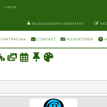
LOGIN
T WACHTWOORD ZIEN
INLOGGEGEVENS VERGETEN?
REG
STARTPAGINA
CONTACT
ADVERTEREN
H