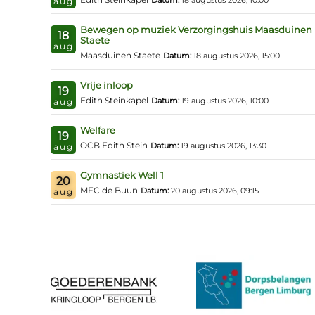
Datum:
18 augustus 2026, 10:00
aug
Bewegen op muziek Verzorgingshuis Maasduinen
18
Staete
aug
Maasduinen Staete
Datum:
18 augustus 2026, 15:00
Vrije inloop
19
Edith Steinkapel
Datum:
19 augustus 2026, 10:00
aug
Welfare
19
OCB Edith Stein
Datum:
19 augustus 2026, 13:30
aug
Gymnastiek Well 1
20
MFC de Buun
Datum:
20 augustus 2026, 09:15
aug