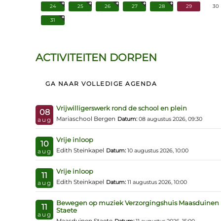
24
25
26
27
28
29
30
31
ACTIVITEITEN DORPEN
GA NAAR VOLLEDIGE AGENDA
Vrijwilligerswerk rond de school en plein
08
Mariaschool Bergen
Datum:
08 augustus 2026, 09:30
aug
Vrije inloop
10
Edith Steinkapel
Datum:
10 augustus 2026, 10:00
aug
Vrije inloop
11
Edith Steinkapel
Datum:
11 augustus 2026, 10:00
aug
Bewegen op muziek Verzorgingshuis Maasduinen
11
Staete
aug
Maasduinen Staete