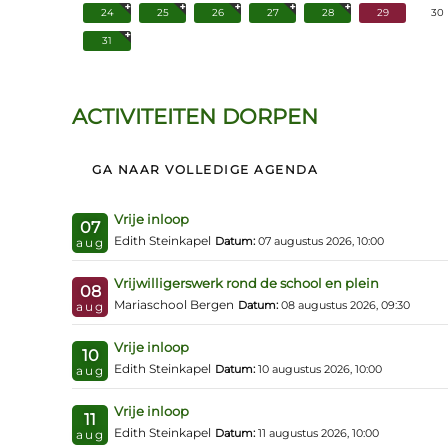
24
25
26
27
28
29
30
31
ACTIVITEITEN DORPEN
GA NAAR VOLLEDIGE AGENDA
Vrije inloop
07
Edith Steinkapel
Datum:
07 augustus 2026, 10:00
aug
Vrijwilligerswerk rond de school en plein
08
Mariaschool Bergen
Datum:
08 augustus 2026, 09:30
aug
Vrije inloop
10
Edith Steinkapel
Datum:
10 augustus 2026, 10:00
aug
Vrije inloop
11
Edith Steinkapel
Datum:
11 augustus 2026, 10:00
aug