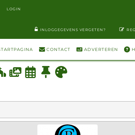
LOGIN
T WACHTWOORD ZIEN
INLOGGEGEVENS VERGETEN?
REG
STARTPAGINA
CONTACT
ADVERTEREN
H