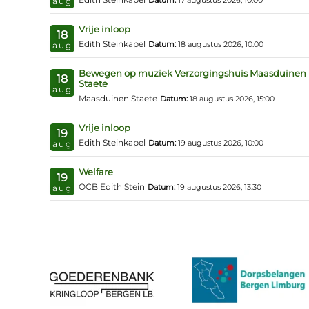
Datum:
17 augustus 2026, 10:00
aug
Vrije inloop
18
Edith Steinkapel
Datum:
18 augustus 2026, 10:00
aug
Bewegen op muziek Verzorgingshuis Maasduinen
18
Staete
aug
Maasduinen Staete
Datum:
18 augustus 2026, 15:00
Vrije inloop
19
Edith Steinkapel
Datum:
19 augustus 2026, 10:00
aug
Welfare
19
OCB Edith Stein
Datum:
19 augustus 2026, 13:30
aug