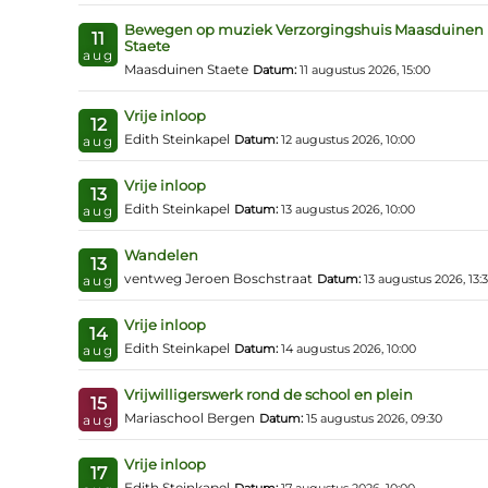
Bewegen op muziek Verzorgingshuis Maasduinen
11
Staete
aug
Maasduinen Staete
Datum:
11 augustus 2026, 15:00
Vrije inloop
12
Edith Steinkapel
Datum:
12 augustus 2026, 10:00
aug
Vrije inloop
13
Edith Steinkapel
Datum:
13 augustus 2026, 10:00
aug
Wandelen
13
ventweg Jeroen Boschstraat
Datum:
13 augustus 2026, 13:
aug
Vrije inloop
14
Edith Steinkapel
Datum:
14 augustus 2026, 10:00
aug
Vrijwilligerswerk rond de school en plein
15
Mariaschool Bergen
Datum:
15 augustus 2026, 09:30
aug
Vrije inloop
17
Edith Steinkapel