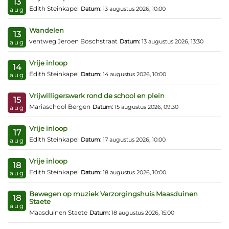
13
Edith Steinkapel
Datum:
13 augustus 2026, 10:00
aug
Wandelen
13
ventweg Jeroen Boschstraat
Datum:
13 augustus 2026, 13:30
aug
Vrije inloop
14
Edith Steinkapel
Datum:
14 augustus 2026, 10:00
aug
Vrijwilligerswerk rond de school en plein
15
Mariaschool Bergen
Datum:
15 augustus 2026, 09:30
aug
Vrije inloop
17
Edith Steinkapel
Datum:
17 augustus 2026, 10:00
aug
Vrije inloop
18
Edith Steinkapel
Datum:
18 augustus 2026, 10:00
aug
Bewegen op muziek Verzorgingshuis Maasduinen
18
Staete
aug
Maasduinen Staete
Datum:
18 augustus 2026, 15:00