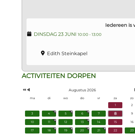
Iedereen is
DINSDAG 23 JUNI
10:00
-
13:00
Edith Steinkapel
Vorig
Vorige
ACTIVITEITEN DORPEN
Jaar
Maand
Augustus 2026
ma
di
wo
do
vr
za
zo
1
2
8
3
4
5
6
7
9
10
11
12
13
14
15
16
17
18
19
20
21
22
23