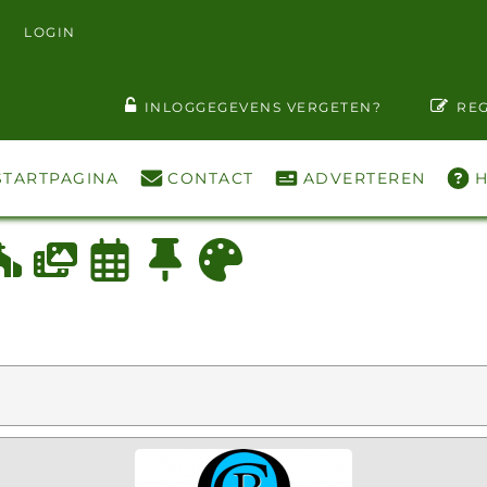
LOGIN
T WACHTWOORD ZIEN
INLOGGEGEVENS VERGETEN?
REG
STARTPAGINA
CONTACT
ADVERTEREN
H