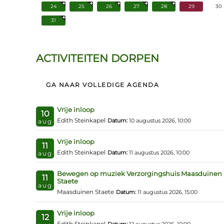
24
25
26
27
28
29
30
31
ACTIVITEITEN DORPEN
GA NAAR VOLLEDIGE AGENDA
Vrije inloop
10
Edith Steinkapel
Datum:
10 augustus 2026, 10:00
aug
Vrije inloop
11
Edith Steinkapel
Datum:
11 augustus 2026, 10:00
aug
Bewegen op muziek Verzorgingshuis Maasduinen
11
Staete
aug
Maasduinen Staete
Datum:
11 augustus 2026, 15:00
Vrije inloop
12
Edith Steinkapel