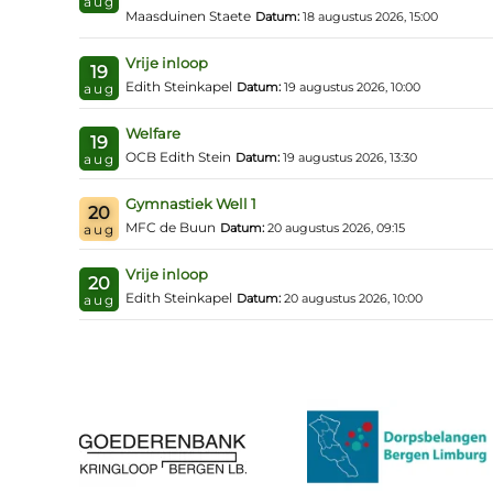
aug
Maasduinen Staete
Datum:
18 augustus 2026, 15:00
Vrije inloop
19
Edith Steinkapel
Datum:
19 augustus 2026, 10:00
aug
Welfare
19
OCB Edith Stein
Datum:
19 augustus 2026, 13:30
aug
Gymnastiek Well 1
20
MFC de Buun
Datum:
20 augustus 2026, 09:15
aug
Vrije inloop
20
Edith Steinkapel
Datum:
20 augustus 2026, 10:00
aug