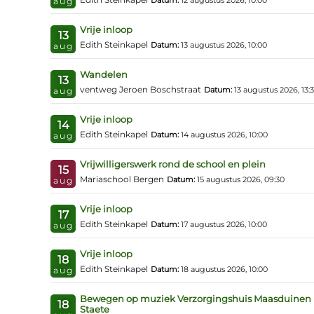
Datum:
12 augustus 2026, 10:00
aug
Vrije inloop
13
Edith Steinkapel
Datum:
13 augustus 2026, 10:00
aug
Wandelen
13
ventweg Jeroen Boschstraat
Datum:
13 augustus 2026, 13:
aug
Vrije inloop
14
Edith Steinkapel
Datum:
14 augustus 2026, 10:00
aug
Vrijwilligerswerk rond de school en plein
15
Mariaschool Bergen
Datum:
15 augustus 2026, 09:30
aug
Vrije inloop
17
Edith Steinkapel
Datum:
17 augustus 2026, 10:00
aug
Vrije inloop
18
Edith Steinkapel
Datum:
18 augustus 2026, 10:00
aug
Bewegen op muziek Verzorgingshuis Maasduinen
18
Staete