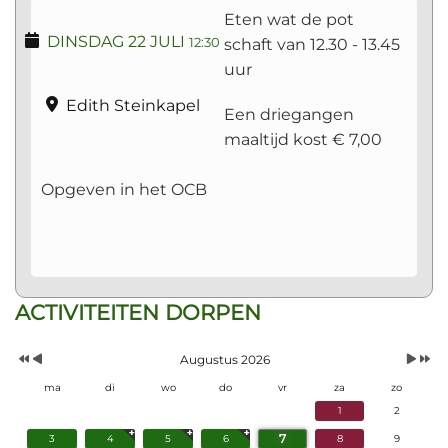
Eten wat de pot
DINSDAG 22 JULI
schaft van 12.30 - 13.45
12:30
uur
Edith Steinkapel
Een driegangen
maaltijd kost € 7,00
Opgeven in het OCB
Vorig
Vorige
Volgen
Volgend
ACTIVITEITEN DORPEN
Jaar
Maand
Maand
Jaar
Augustus 2026
ma
di
wo
do
vr
za
zo
1
2
7
3
4
5
6
8
9