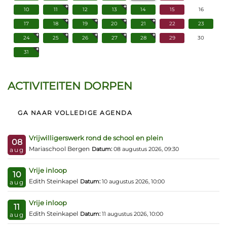
10
11
12
13
14
15
16
17
18
19
20
21
22
23
24
25
26
27
28
29
30
31
ACTIVITEITEN DORPEN
GA NAAR VOLLEDIGE AGENDA
Vrijwilligerswerk rond de school en plein
08
Mariaschool Bergen
Datum:
08 augustus 2026, 09:30
aug
Vrije inloop
10
Edith Steinkapel
Datum:
10 augustus 2026, 10:00
aug
Vrije inloop
11
Edith Steinkapel
Datum:
11 augustus 2026, 10:00
aug