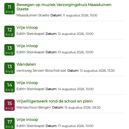
Bewegen op muziek Verzorgingshuis Maasduinen
11
Staete
aug
Maasduinen Staete
Datum:
11 augustus 2026, 15:00
Vrije inloop
12
Edith Steinkapel
Datum:
12 augustus 2026, 10:00
aug
Vrije inloop
13
Edith Steinkapel
Datum:
13 augustus 2026, 10:00
aug
Wandelen
13
ventweg Jeroen Boschstraat
Datum:
13 augustus 2026, 13:30
aug
Vrije inloop
14
Edith Steinkapel
Datum:
14 augustus 2026, 10:00
aug
Vrijwilligerswerk rond de school en plein
15
Mariaschool Bergen
Datum:
15 augustus 2026, 09:30
aug
Vrije inloop
17
Edith Steinkapel
Datum:
17 augustus 2026, 10:00
aug