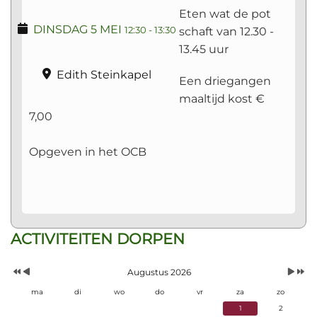
Eten wat de pot
DINSDAG 5 MEI
schaft van 12.30 -
12:30
-
13:30
13.45 uur
Edith Steinkapel
Een driegangen
maaltijd kost €
7,00
Opgeven in het OCB
Vorig
Vorige
Volgen
Volgend
ACTIVITEITEN DORPEN
Jaar
Maand
Maand
Jaar
Augustus 2026
ma
di
wo
do
vr
za
zo
1
2