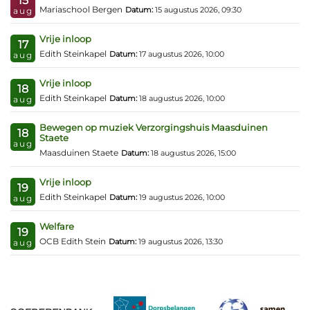
15
Mariaschool Bergen
Datum:
15 augustus 2026, 09:30
aug
Vrije inloop
17
Edith Steinkapel
Datum:
17 augustus 2026, 10:00
aug
Vrije inloop
18
Edith Steinkapel
Datum:
18 augustus 2026, 10:00
aug
Bewegen op muziek Verzorgingshuis Maasduinen
18
Staete
aug
Maasduinen Staete
Datum:
18 augustus 2026, 15:00
Vrije inloop
19
Edith Steinkapel
Datum:
19 augustus 2026, 10:00
aug
Welfare
19
OCB Edith Stein
Datum:
19 augustus 2026, 13:30
aug