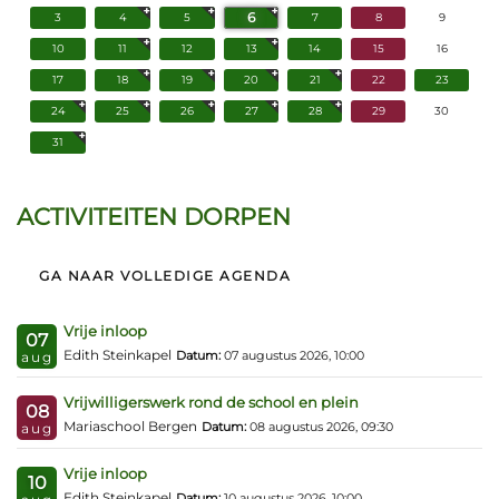
6
3
4
5
7
8
9
10
11
12
13
14
15
16
17
18
19
20
21
22
23
24
25
26
27
28
29
30
31
ACTIVITEITEN DORPEN
GA NAAR VOLLEDIGE AGENDA
Vrije inloop
07
Edith Steinkapel
Datum:
07 augustus 2026, 10:00
aug
Vrijwilligerswerk rond de school en plein
08
Mariaschool Bergen
Datum:
08 augustus 2026, 09:30
aug
Vrije inloop
10
Edith Steinkapel
Datum:
10 augustus 2026, 10:00