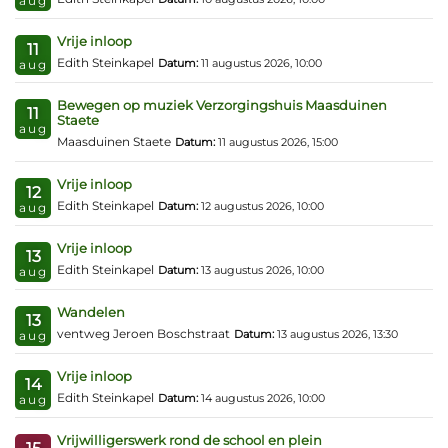
aug
Vrije inloop
11
Edith Steinkapel
Datum:
11 augustus 2026, 10:00
aug
Bewegen op muziek Verzorgingshuis Maasduinen
11
Staete
aug
Maasduinen Staete
Datum:
11 augustus 2026, 15:00
Vrije inloop
12
Edith Steinkapel
Datum:
12 augustus 2026, 10:00
aug
Vrije inloop
13
Edith Steinkapel
Datum:
13 augustus 2026, 10:00
aug
Wandelen
13
ventweg Jeroen Boschstraat
Datum:
13 augustus 2026, 13:30
aug
Vrije inloop
14
Edith Steinkapel
Datum:
14 augustus 2026, 10:00
aug
Vrijwilligerswerk rond de school en plein