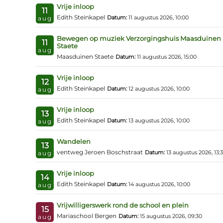
Vrije inloop
11
Edith Steinkapel
Datum:
11 augustus 2026, 10:00
aug
Bewegen op muziek Verzorgingshuis Maasduinen
11
Staete
aug
Maasduinen Staete
Datum:
11 augustus 2026, 15:00
Vrije inloop
12
Edith Steinkapel
Datum:
12 augustus 2026, 10:00
aug
Vrije inloop
13
Edith Steinkapel
Datum:
13 augustus 2026, 10:00
aug
Wandelen
13
ventweg Jeroen Boschstraat
Datum:
13 augustus 2026, 13:
aug
Vrije inloop
14
Edith Steinkapel
Datum:
14 augustus 2026, 10:00
aug
Vrijwilligerswerk rond de school en plein
15
Mariaschool Bergen
Datum:
15 augustus 2026, 09:30
aug