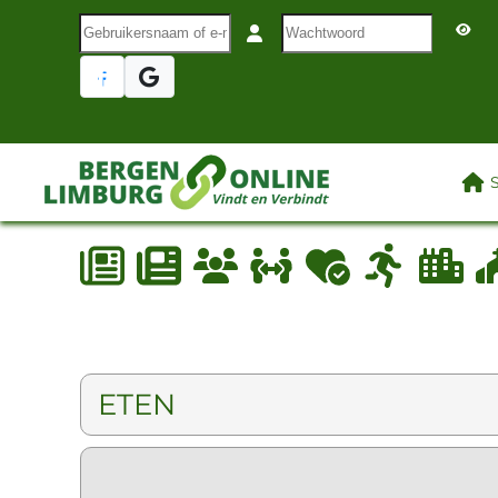
Gebruikersnaam of e-mail
Wachtwoord
Terug naar hoofdinhoud
LAA
ETEN