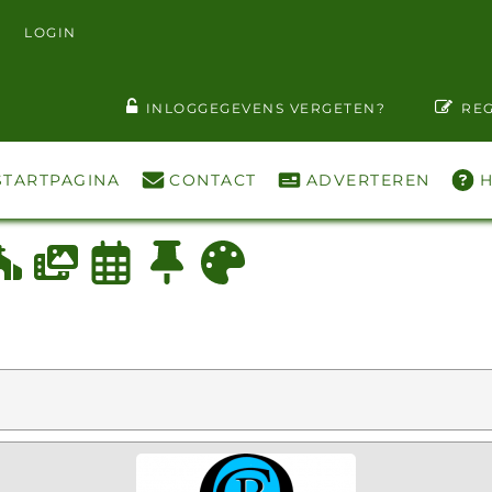
LOGIN
T WACHTWOORD ZIEN
INLOGGEGEVENS VERGETEN?
REG
STARTPAGINA
CONTACT
ADVERTEREN
H