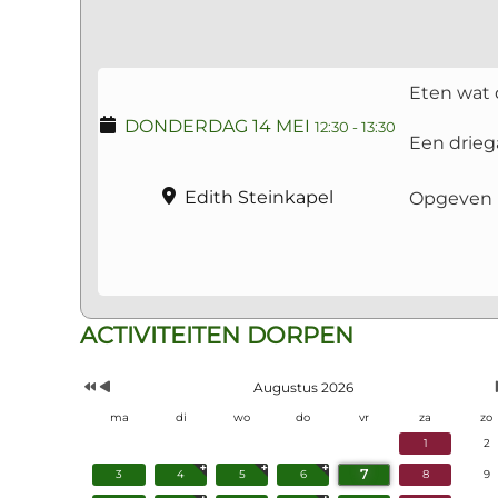
Eten wat d
DONDERDAG 14 MEI
12:30
-
13:30
Een drieg
Edith Steinkapel
Opgeven 
Vorig
Vorige
ACTIVITEITEN DORPEN
Jaar
Maand
Augustus 2026
ma
di
wo
do
vr
za
zo
1
2
7
3
4
5
6
8
9