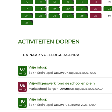
10
11
12
13
14
15
16
17
18
19
20
21
22
23
24
25
26
27
28
29
30
31
ACTIVITEITEN DORPEN
GA NAAR VOLLEDIGE AGENDA
Vrije inloop
07
Edith Steinkapel
Datum:
07 augustus 2026, 10:00
aug
Vrijwilligerswerk rond de school en plein
08
Mariaschool Bergen
Datum:
08 augustus 2026, 09:30
aug
Vrije inloop
10
Edith Steinkapel
Datum:
10 augustus 2026, 10:00
aug