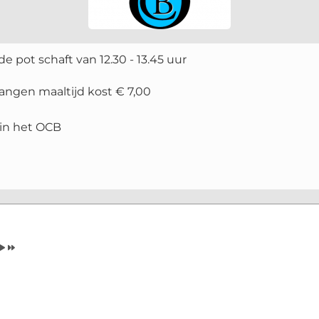
e pot schaft van 12.30 - 13.45 uur
angen maaltijd kost € 7,00
in het OCB
Volgende
Volgend
Maand
Jaar