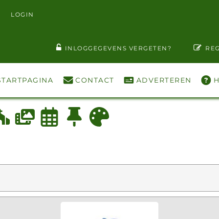
LOGIN
T WACHTWOORD ZIEN
INLOGGEGEVENS VERGETEN?
REG
STARTPAGINA
CONTACT
ADVERTEREN
H