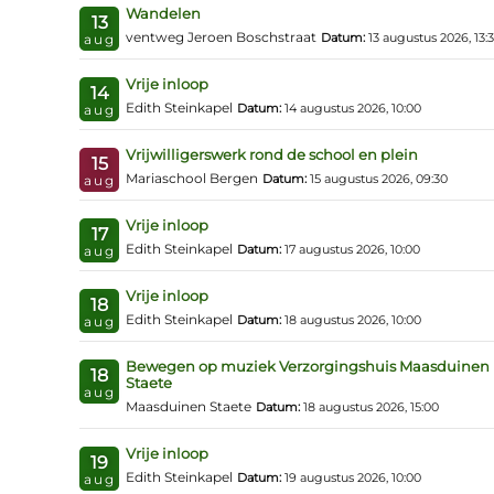
Wandelen
13
ventweg Jeroen Boschstraat
Datum:
13 augustus 2026, 13:
aug
Vrije inloop
14
Edith Steinkapel
Datum:
14 augustus 2026, 10:00
aug
Vrijwilligerswerk rond de school en plein
15
Mariaschool Bergen
Datum:
15 augustus 2026, 09:30
aug
Vrije inloop
17
Edith Steinkapel
Datum:
17 augustus 2026, 10:00
aug
Vrije inloop
18
Edith Steinkapel
Datum:
18 augustus 2026, 10:00
aug
Bewegen op muziek Verzorgingshuis Maasduinen
18
Staete
aug
Maasduinen Staete
Datum:
18 augustus 2026, 15:00
Vrije inloop
19
Edith Steinkapel
Datum:
19 augustus 2026, 10:00
aug