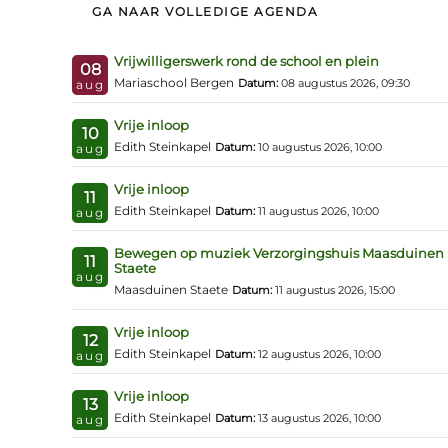
GA NAAR VOLLEDIGE AGENDA
Vrijwilligerswerk rond de school en plein
08
Mariaschool Bergen
Datum:
08 augustus 2026, 09:30
aug
Vrije inloop
10
Edith Steinkapel
Datum:
10 augustus 2026, 10:00
aug
Vrije inloop
11
Edith Steinkapel
Datum:
11 augustus 2026, 10:00
aug
Bewegen op muziek Verzorgingshuis Maasduinen
11
Staete
aug
Maasduinen Staete
Datum:
11 augustus 2026, 15:00
Vrije inloop
12
Edith Steinkapel
Datum:
12 augustus 2026, 10:00
aug
Vrije inloop
13
Edith Steinkapel
Datum:
13 augustus 2026, 10:00
aug