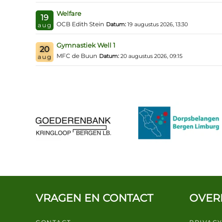
Welfare
19
OCB Edith Stein
Datum:
19 augustus 2026, 13:30
aug
Gymnastiek Well 1
20
MFC de Buun
Datum:
20 augustus 2026, 09:15
aug
VRAGEN EN CONTACT
OVER