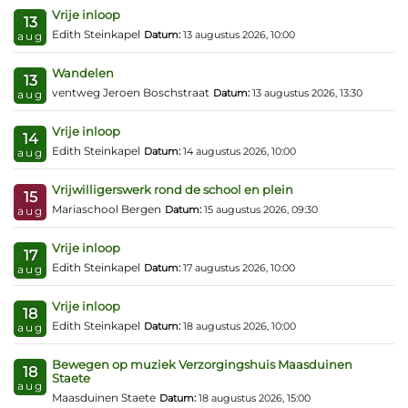
Vrije inloop
13
Edith Steinkapel
Datum:
13 augustus 2026, 10:00
aug
Wandelen
13
ventweg Jeroen Boschstraat
Datum:
13 augustus 2026, 13:30
aug
Vrije inloop
14
Edith Steinkapel
Datum:
14 augustus 2026, 10:00
aug
Vrijwilligerswerk rond de school en plein
15
Mariaschool Bergen
Datum:
15 augustus 2026, 09:30
aug
Vrije inloop
17
Edith Steinkapel
Datum:
17 augustus 2026, 10:00
aug
Vrije inloop
18
Edith Steinkapel
Datum:
18 augustus 2026, 10:00
aug
Bewegen op muziek Verzorgingshuis Maasduinen
18
Staete
aug
Maasduinen Staete
Datum:
18 augustus 2026, 15:00