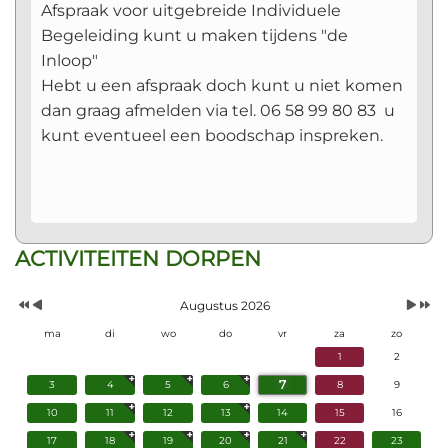
Afspraak voor uitgebreide Individuele
Begeleiding kunt u maken tijdens "de
Inloop"
Hebt u een afspraak doch kunt u niet komen
dan graag afmelden via tel. 06 58 99 80 83 u
kunt eventueel een boodschap inspreken.
Vorig
Vorige
Volgen
Volgend
ACTIVITEITEN DORPEN
Jaar
Maand
Maand
Jaar
Augustus 2026
ma
di
wo
do
vr
za
zo
1
2
7
3
4
5
6
8
9
10
11
12
13
14
15
16
17
18
19
20
21
22
23