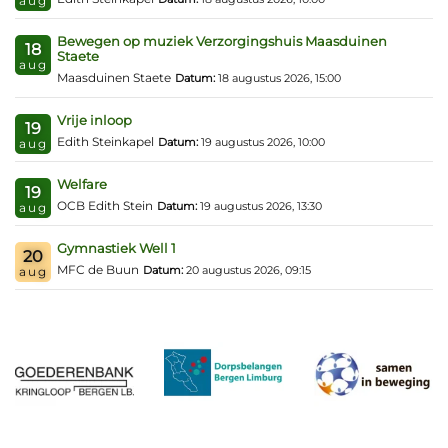
aug
Bewegen op muziek Verzorgingshuis Maasduinen
18
Staete
aug
Maasduinen Staete
Datum:
18 augustus 2026, 15:00
Vrije inloop
19
Edith Steinkapel
Datum:
19 augustus 2026, 10:00
aug
Welfare
19
OCB Edith Stein
Datum:
19 augustus 2026, 13:30
aug
Gymnastiek Well 1
20
MFC de Buun
Datum:
20 augustus 2026, 09:15
aug