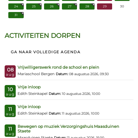
24
25
26
27
28
29
30
31
ACTIVITEITEN DORPEN
GA NAAR VOLLEDIGE AGENDA
Vrijwilligerswerk rond de school en plein
08
Mariaschool Bergen
Datum:
08 augustus 2026, 09:30
aug
Vrije inloop
10
Edith Steinkapel
Datum:
10 augustus 2026, 10:00
aug
Vrije inloop
11
Edith Steinkapel
Datum:
11 augustus 2026, 10:00
aug
Bewegen op muziek Verzorgingshuis Maasduinen
11
Staete
aug
Maasduinen Staete
Datum:
11 augustus 2026, 15:00