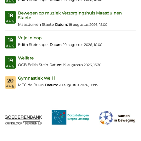
aug
Bewegen op muziek Verzorgingshuis Maasduinen
18
Staete
aug
Maasduinen Staete
Datum:
18 augustus 2026, 15:00
Vrije inloop
19
Edith Steinkapel
Datum:
19 augustus 2026, 10:00
aug
Welfare
19
OCB Edith Stein
Datum:
19 augustus 2026, 13:30
aug
Gymnastiek Well 1
20
MFC de Buun
Datum:
20 augustus 2026, 09:15
aug