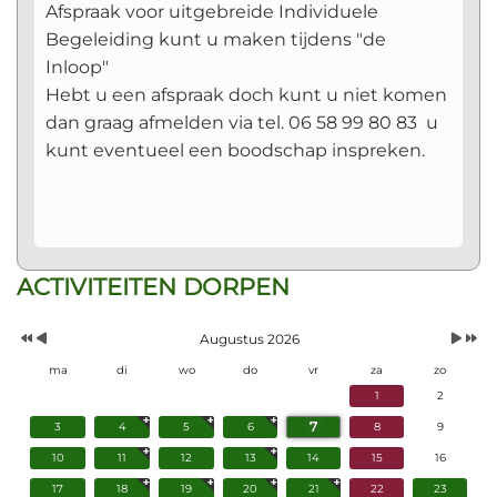
Afspraak voor uitgebreide Individuele
Begeleiding kunt u maken tijdens "de
Inloop"
Hebt u een afspraak doch kunt u niet komen
dan graag afmelden via tel. 06 58 99 80 83 u
kunt eventueel een boodschap inspreken.
Vorig
Vorige
Volgen
Volgend
ACTIVITEITEN DORPEN
Jaar
Maand
Maand
Jaar
Augustus 2026
ma
di
wo
do
vr
za
zo
1
2
7
3
4
5
6
8
9
10
11
12
13
14
15
16
17
18
19
20
21
22
23