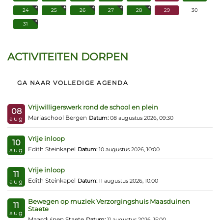
24
25
26
27
28
29
30
31
ACTIVITEITEN DORPEN
GA NAAR VOLLEDIGE AGENDA
Vrijwilligerswerk rond de school en plein
08
Mariaschool Bergen
Datum:
08 augustus 2026, 09:30
aug
Vrije inloop
10
Edith Steinkapel
Datum:
10 augustus 2026, 10:00
aug
Vrije inloop
11
Edith Steinkapel
Datum:
11 augustus 2026, 10:00
aug
Bewegen op muziek Verzorgingshuis Maasduinen
11
Staete
aug
Maasduinen Staete
Datum:
11 augustus 2026, 15:00