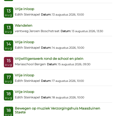
Vrije inloop
13
Edith Steinkapel
Datum:
13 augustus 2026, 10:00
aug
Wandelen
13
ventweg Jeroen Boschstraat
Datum:
13 augustus 2026, 13:30
aug
Vrije inloop
14
Edith Steinkapel
Datum:
14 augustus 2026, 10:00
aug
Vrijwilligerswerk rond de school en plein
15
Mariaschool Bergen
Datum:
15 augustus 2026, 09:30
aug
Vrije inloop
17
Edith Steinkapel
Datum:
17 augustus 2026, 10:00
aug
Vrije inloop
18
Edith Steinkapel
Datum:
18 augustus 2026, 10:00
aug
Bewegen op muziek Verzorgingshuis Maasduinen
18
Staete
aug