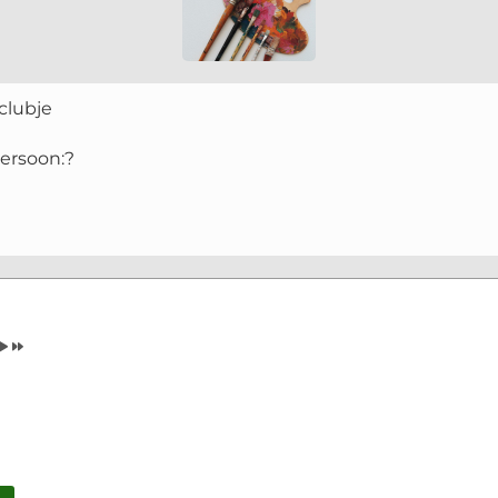
clubje
ersoon:?
Volgende
Volgend
Maand
Jaar