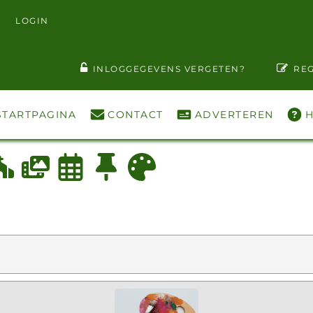
LOGIN
T WACHTWOORD ZIEN
INLOGGEGEVENS VERGETEN?
REG
STARTPAGINA
CONTACT
ADVERTEREN
H