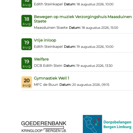
18
Edith Steinkapel
Datum:
18 augustus 2026, 10:00
aug
Bewegen op muziek Verzorgingshuis Maasduinen
18
Staete
aug
Maasduinen Staete
Datum:
18 augustus 2026, 15:00
Vrije inloop
19
Edith Steinkapel
Datum:
19 augustus 2026, 10:00
aug
Welfare
19
OCB Edith Stein
Datum:
19 augustus 2026, 13:30
aug
Gymnastiek Well 1
20
MFC de Buun
Datum:
20 augustus 2026, 09:15
aug