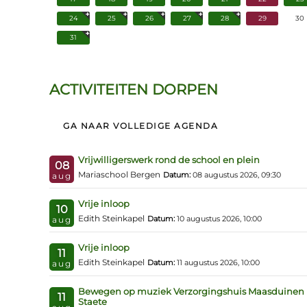
24
25
26
27
28
29
30
31
ACTIVITEITEN DORPEN
GA NAAR VOLLEDIGE AGENDA
Vrijwilligerswerk rond de school en plein
08
Mariaschool Bergen
Datum:
08 augustus 2026, 09:30
aug
Vrije inloop
10
Edith Steinkapel
Datum:
10 augustus 2026, 10:00
aug
Vrije inloop
11
Edith Steinkapel
Datum:
11 augustus 2026, 10:00
aug
Bewegen op muziek Verzorgingshuis Maasduinen
11
Staete