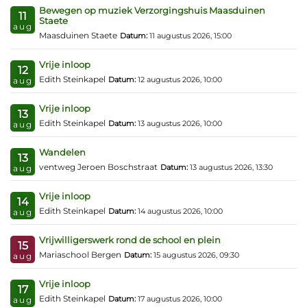
Bewegen op muziek Verzorgingshuis Maasduinen
11
Staete
aug
Maasduinen Staete
Datum:
11 augustus 2026, 15:00
Vrije inloop
12
Edith Steinkapel
Datum:
12 augustus 2026, 10:00
aug
Vrije inloop
13
Edith Steinkapel
Datum:
13 augustus 2026, 10:00
aug
Wandelen
13
ventweg Jeroen Boschstraat
Datum:
13 augustus 2026, 13:30
aug
Vrije inloop
14
Edith Steinkapel
Datum:
14 augustus 2026, 10:00
aug
Vrijwilligerswerk rond de school en plein
15
Mariaschool Bergen
Datum:
15 augustus 2026, 09:30
aug
Vrije inloop
17
Edith Steinkapel
Datum:
17 augustus 2026, 10:00
aug