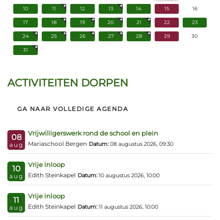
10
11
12
13
14
15
16
17
18
19
20
21
22
23
24
25
26
27
28
29
30
31
ACTIVITEITEN DORPEN
GA NAAR VOLLEDIGE AGENDA
Vrijwilligerswerk rond de school en plein
08
Mariaschool Bergen
Datum:
08 augustus 2026, 09:30
aug
Vrije inloop
10
Edith Steinkapel
Datum:
10 augustus 2026, 10:00
aug
Vrije inloop
11
Edith Steinkapel
Datum:
11 augustus 2026, 10:00
aug