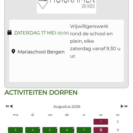
Vrijwilligerswerk
ZATERDAG 17 MEI
rond de school en
00:00
plein, elke
zaterdag vanaf 9.30 u
Mariaschool Bergen
ur.
Vorig
Vorige
Volgen
Volgend
ACTIVITEITEN DORPEN
Jaar
Maand
Maand
Jaar
Augustus 2026
ma
di
wo
do
vr
za
zo
1
2
8
3
4
5
6
7
9