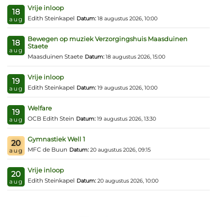
Vrije inloop
18
Edith Steinkapel
Datum:
18 augustus 2026, 10:00
aug
Bewegen op muziek Verzorgingshuis Maasduinen
18
Staete
aug
Maasduinen Staete
Datum:
18 augustus 2026, 15:00
Vrije inloop
19
Edith Steinkapel
Datum:
19 augustus 2026, 10:00
aug
Welfare
19
OCB Edith Stein
Datum:
19 augustus 2026, 13:30
aug
Gymnastiek Well 1
20
MFC de Buun
Datum:
20 augustus 2026, 09:15
aug
Vrije inloop
20
Edith Steinkapel
Datum:
20 augustus 2026, 10:00
aug