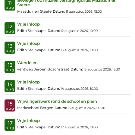
Bewegen op muziek Verzorgingshuis Maasduinen
11
Staete
aug
Maasduinen Staete
Datum:
11 augustus 2026, 15:00
Vrije inloop
12
Edith Steinkapel
Datum:
12 augustus 2026, 10:00
aug
Vrije inloop
13
Edith Steinkapel
Datum:
13 augustus 2026, 10:00
aug
Wandelen
13
ventweg Jeroen Boschstraat
Datum:
13 augustus 2026, 13:30
aug
Vrije inloop
14
Edith Steinkapel
Datum:
14 augustus 2026, 10:00
aug
Vrijwilligerswerk rond de school en plein
15
Mariaschool Bergen
Datum:
15 augustus 2026, 09:30
aug
Vrije inloop
17
Edith Steinkapel
Datum:
17 augustus 2026, 10:00
aug