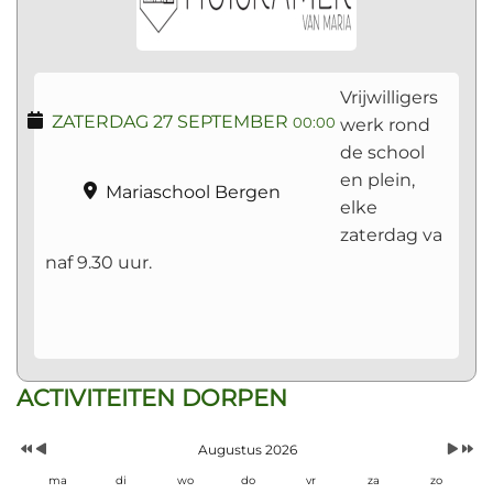
Vrijwilligers
ZATERDAG 27 SEPTEMBER
werk rond
00:00
de school
en plein,
Mariaschool Bergen
elke
zaterdag va
naf 9.30 uur.
Vorig
Vorige
Volgen
Volgend
ACTIVITEITEN DORPEN
Jaar
Maand
Maand
Jaar
Augustus 2026
ma
di
wo
do
vr
za
zo