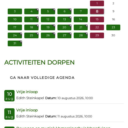
1
2
8
3
4
5
6
7
9
10
11
12
13
14
15
16
17
18
19
20
21
22
23
24
25
26
27
28
29
30
31
ACTIVITEITEN DORPEN
GA NAAR VOLLEDIGE AGENDA
Vrije inloop
10
Edith Steinkapel
Datum:
10 augustus 2026, 10:00
aug
Vrije inloop
11
Edith Steinkapel
Datum:
11 augustus 2026, 10:00
aug