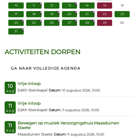
10
11
12
13
14
15
16
17
18
19
20
21
22
23
24
25
26
27
28
29
30
31
ACTIVITEITEN DORPEN
GA NAAR VOLLEDIGE AGENDA
Vrije inloop
10
Edith Steinkapel
Datum:
10 augustus 2026, 10:00
aug
Vrije inloop
11
Edith Steinkapel
Datum:
11 augustus 2026, 10:00
aug
Bewegen op muziek Verzorgingshuis Maasduinen
11
Staete
aug
Maasduinen Staete
Datum:
11 augustus 2026, 15:00