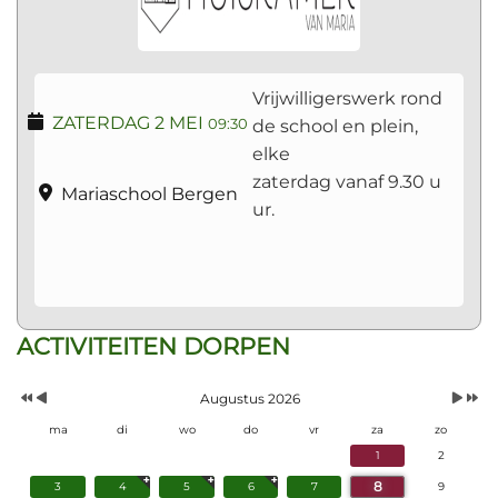
Vrijwilligerswerk rond
ZATERDAG 2 MEI
de school en plein,
09:30
elke
zaterdag vanaf 9.30 u
Mariaschool Bergen
ur.
Vorig
Vorige
Volgen
Volgend
ACTIVITEITEN DORPEN
Jaar
Maand
Maand
Jaar
Augustus 2026
ma
di
wo
do
vr
za
zo
1
2
8
3
4
5
6
7
9