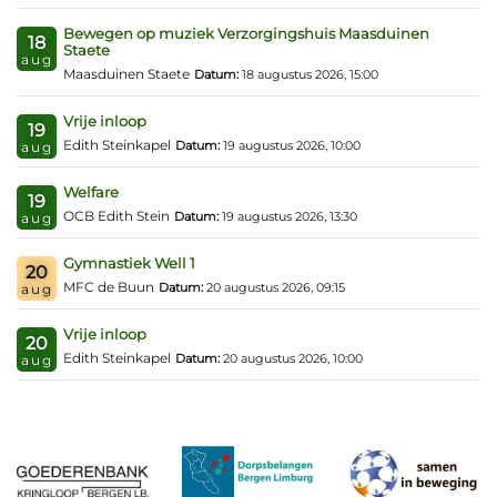
Bewegen op muziek Verzorgingshuis Maasduinen
18
Staete
aug
Maasduinen Staete
Datum:
18 augustus 2026, 15:00
Vrije inloop
19
Edith Steinkapel
Datum:
19 augustus 2026, 10:00
aug
Welfare
19
OCB Edith Stein
Datum:
19 augustus 2026, 13:30
aug
Gymnastiek Well 1
20
MFC de Buun
Datum:
20 augustus 2026, 09:15
aug
Vrije inloop
20
Edith Steinkapel
Datum:
20 augustus 2026, 10:00
aug