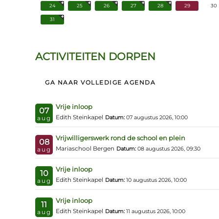
24
25
26
27
28
29
30
31
ACTIVITEITEN DORPEN
GA NAAR VOLLEDIGE AGENDA
Vrije inloop
07
Edith Steinkapel
Datum:
07 augustus 2026, 10:00
aug
Vrijwilligerswerk rond de school en plein
08
Mariaschool Bergen
Datum:
08 augustus 2026, 09:30
aug
Vrije inloop
10
Edith Steinkapel
Datum:
10 augustus 2026, 10:00
aug
Vrije inloop
11
Edith Steinkapel
Datum:
11 augustus 2026, 10:00
aug