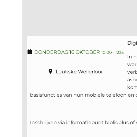
Dig
DONDERDAG 16 OKTOBER
10:00
-
12:15
In h
wor
'Luukske Wellerlooi
ver
aspe
kom
basisfuncties van hun mobiele telefoon en o
Inschrijven via informatiepunt biblioplus of v