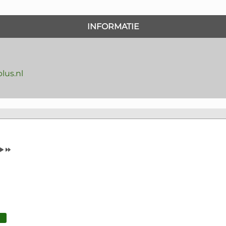
INFORMATIE
lus.nl
Volgende
Volgend
Maand
Jaar