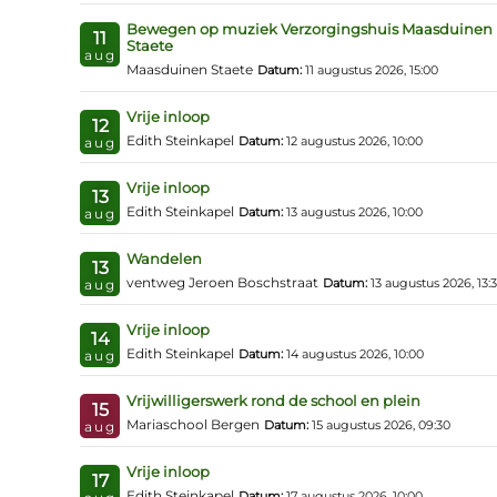
Bewegen op muziek Verzorgingshuis Maasduinen
11
Staete
aug
Maasduinen Staete
Datum:
11 augustus 2026, 15:00
Vrije inloop
12
Edith Steinkapel
Datum:
12 augustus 2026, 10:00
aug
Vrije inloop
13
Edith Steinkapel
Datum:
13 augustus 2026, 10:00
aug
Wandelen
13
ventweg Jeroen Boschstraat
Datum:
13 augustus 2026, 13:
aug
Vrije inloop
14
Edith Steinkapel
Datum:
14 augustus 2026, 10:00
aug
Vrijwilligerswerk rond de school en plein
15
Mariaschool Bergen
Datum:
15 augustus 2026, 09:30
aug
Vrije inloop
17
Edith Steinkapel
Datum:
17 augustus 2026, 10:00