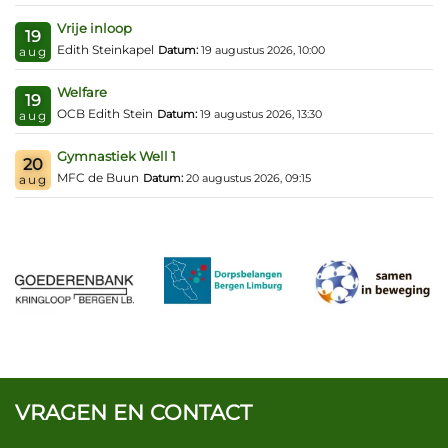
Vrije inloop
19
Edith Steinkapel
Datum:
19 augustus 2026, 10:00
aug
Welfare
19
OCB Edith Stein
Datum:
19 augustus 2026, 13:30
aug
Gymnastiek Well 1
20
MFC de Buun
Datum:
20 augustus 2026, 09:15
aug
VRAGEN EN CONTACT