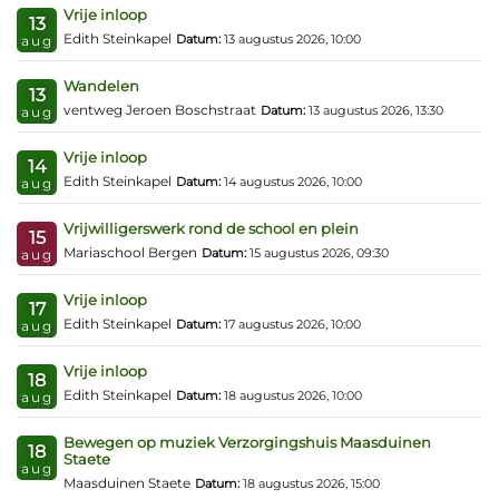
Vrije inloop
13
Edith Steinkapel
Datum:
13 augustus 2026, 10:00
aug
Wandelen
13
ventweg Jeroen Boschstraat
Datum:
13 augustus 2026, 13:30
aug
Vrije inloop
14
Edith Steinkapel
Datum:
14 augustus 2026, 10:00
aug
Vrijwilligerswerk rond de school en plein
15
Mariaschool Bergen
Datum:
15 augustus 2026, 09:30
aug
Vrije inloop
17
Edith Steinkapel
Datum:
17 augustus 2026, 10:00
aug
Vrije inloop
18
Edith Steinkapel
Datum:
18 augustus 2026, 10:00
aug
Bewegen op muziek Verzorgingshuis Maasduinen
18
Staete
aug
Maasduinen Staete
Datum:
18 augustus 2026, 15:00