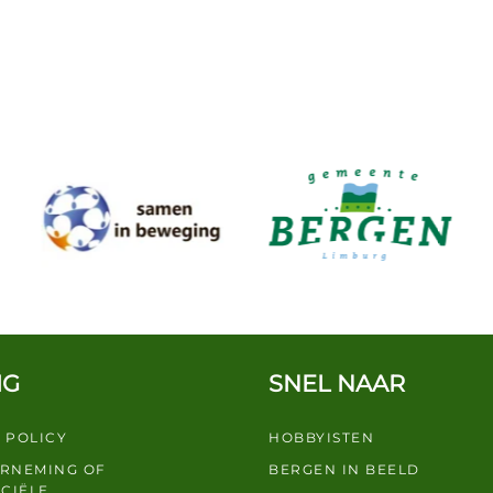
IG
SNEL NAAR
 POLICY
HOBBYISTEN
ERNEMING OF
BERGEN IN BEELD
CIËLE