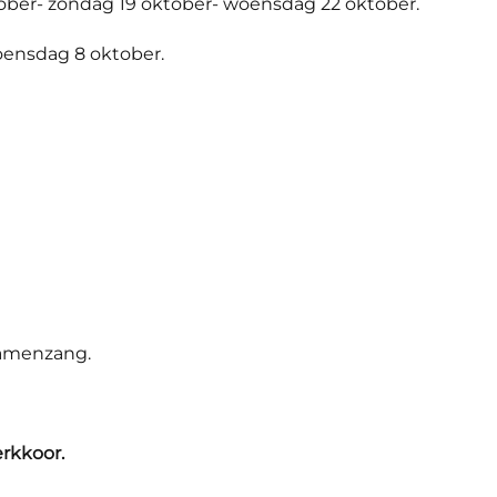
tober- zondag 19 oktober- woensdag 22 oktober.
woensdag 8 oktober.
Samenzang.
rkkoor.