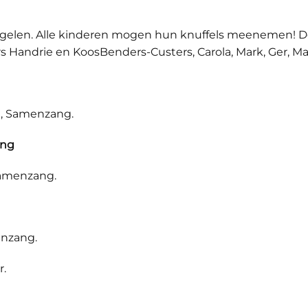
ngelen. Alle kinderen mogen hun knuffels meenemen! De 
s Handrie en KoosBenders-Custers, Carola, Mark, Ger, Mar
m, Samenzang.
ing
Samenzang.
enzang.
r.