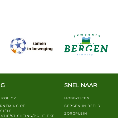
IG
SNEL NAAR
 POLICY
HOBBYISTEN
ERNEMING OF
BERGEN IN BEELD
CIËLE
ZORGPLEIN
ATIE/STICHTING/POLITIEKE