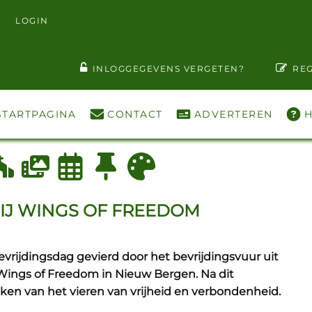
LOGIN
T WACHTWOORD ZIEN
INLOGGEGEVENS VERGETEN?
REG
STARTPAGINA
CONTACT
ADVERTEREN
H
IJ WINGS OF FREEDOM
rijdingsdag gevierd door het bevrijdingsvuur uit
ings of Freedom in Nieuw Bergen. Na dit
en van het vieren van vrijheid en verbondenheid.