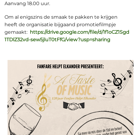
Aanvang 18.00 uur.
Om al enigszins de smaak te pakken te krijgen
heeft de organisatie bijgaand promotiefilmpje
gemaakt:
https://drive.google.com/file/d/1f1oCZ1Sgd
1TDlZ32vd-sew5jluT0tFfG/view?usp=sharing