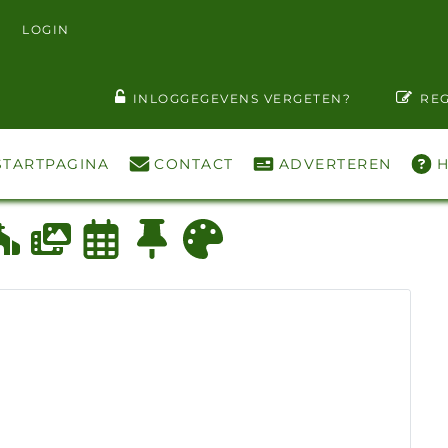
LOGIN
T WACHTWOORD ZIEN
INLOGGEGEVENS VERGETEN?
REG
STARTPAGINA
CONTACT
ADVERTEREN
H