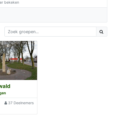
er bekeken
wald
gen
g
37 Deelnemers