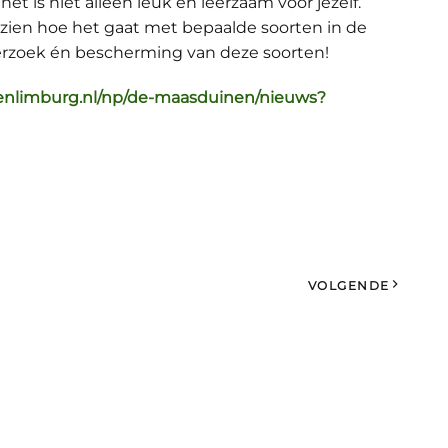
het is niet alleen leuk en leerzaam voor jezelf.
zien hoe het gaat met bepaalde soorten in de
derzoek én bescherming van deze soorten!
enlimburg.nl/np/de-maasduinen/nieuws?
VOLGENDE