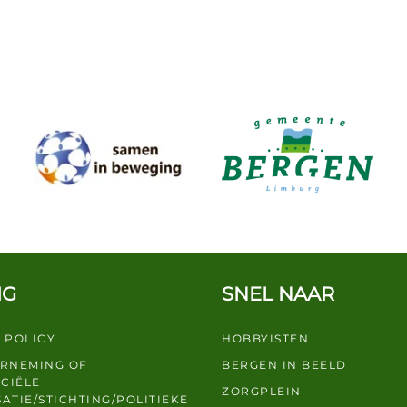
IG
SNEL NAAR
 POLICY
HOBBYISTEN
ERNEMING OF
BERGEN IN BEELD
CIËLE
ZORGPLEIN
ATIE/STICHTING/POLITIEKE