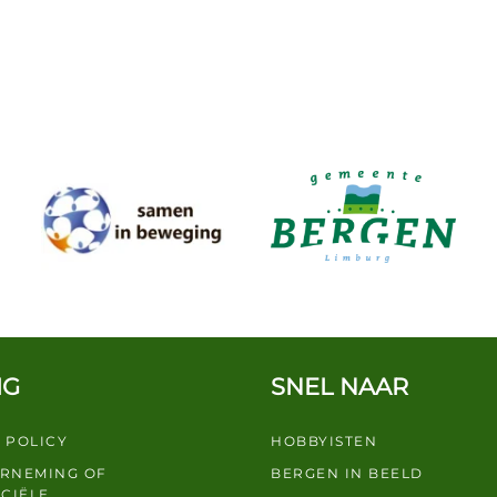
IG
SNEL NAAR
 POLICY
HOBBYISTEN
ERNEMING OF
BERGEN IN BEELD
CIËLE