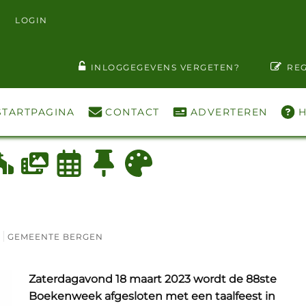
LOGIN
T WACHTWOORD ZIEN
INLOGGEGEVENS VERGETEN?
REG
STARTPAGINA
CONTACT
ADVERTEREN
H
GEMEENTE BERGEN
Zaterdagavond 18 maart 2023 wordt de 88ste
Boekenweek afgesloten met een taalfeest in