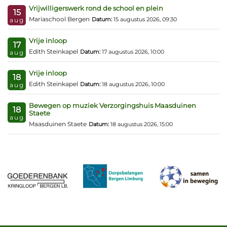
Vrijwilligerswerk rond de school en plein
15
Mariaschool Bergen
Datum:
15 augustus 2026, 09:30
aug
Vrije inloop
17
Edith Steinkapel
Datum:
17 augustus 2026, 10:00
aug
Vrije inloop
18
Edith Steinkapel
Datum:
18 augustus 2026, 10:00
aug
Bewegen op muziek Verzorgingshuis Maasduinen
18
Staete
aug
Maasduinen Staete
Datum:
18 augustus 2026, 15:00