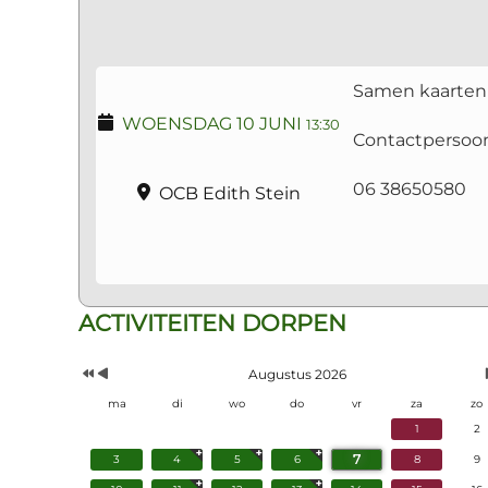
Samen kaarte
WOENSDAG 10 JUNI
13:30
Contactpersoo
06 38650580
OCB Edith Stein
Vorig
Vorige
ACTIVITEITEN DORPEN
Jaar
Maand
Augustus 2026
ma
di
wo
do
vr
za
zo
1
2
7
3
4
5
6
8
9