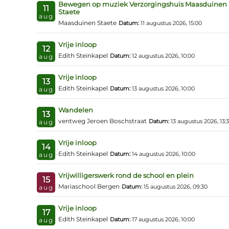
Bewegen op muziek Verzorgingshuis Maasduinen
11
Staete
aug
Maasduinen Staete
Datum:
11 augustus 2026, 15:00
Vrije inloop
12
Edith Steinkapel
Datum:
12 augustus 2026, 10:00
aug
Vrije inloop
13
Edith Steinkapel
Datum:
13 augustus 2026, 10:00
aug
Wandelen
13
ventweg Jeroen Boschstraat
Datum:
13 augustus 2026, 13:
aug
Vrije inloop
14
Edith Steinkapel
Datum:
14 augustus 2026, 10:00
aug
Vrijwilligerswerk rond de school en plein
15
Mariaschool Bergen
Datum:
15 augustus 2026, 09:30
aug
Vrije inloop
17
Edith Steinkapel
Datum:
17 augustus 2026, 10:00
aug