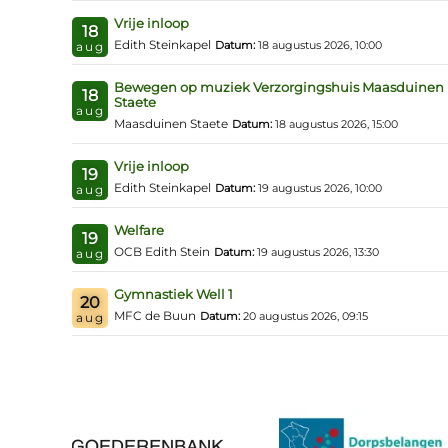
Vrije inloop
18
Edith Steinkapel
Datum:
18 augustus 2026, 10:00
aug
Bewegen op muziek Verzorgingshuis Maasduinen
18
Staete
aug
Maasduinen Staete
Datum:
18 augustus 2026, 15:00
Vrije inloop
19
Edith Steinkapel
Datum:
19 augustus 2026, 10:00
aug
Welfare
19
OCB Edith Stein
Datum:
19 augustus 2026, 13:30
aug
Gymnastiek Well 1
20
MFC de Buun
Datum:
20 augustus 2026, 09:15
aug