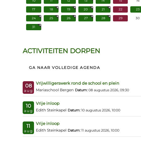
10
11
12
13
14
15
16
17
18
19
20
21
22
23
24
25
26
27
28
29
30
31
ACTIVITEITEN DORPEN
GA NAAR VOLLEDIGE AGENDA
Vrijwilligerswerk rond de school en plein
08
Mariaschool Bergen
Datum:
08 augustus 2026, 09:30
aug
Vrije inloop
10
Edith Steinkapel
Datum:
10 augustus 2026, 10:00
aug
Vrije inloop
11
Edith Steinkapel
Datum:
11 augustus 2026, 10:00
aug