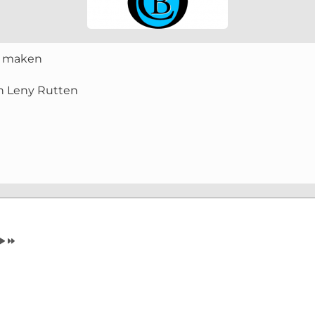
n maken
n Leny Rutten
Volgende
Volgend
Maand
Jaar