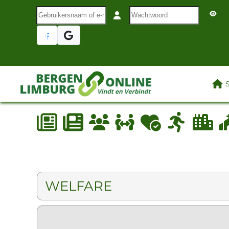
Gebruikersnaam of e-mail
Wachtwoord
Terug naar hoofdinhoud
LAA
WELFARE