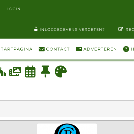
LOGIN
T WACHTWOORD ZIEN
INLOGGEGEVENS VERGETEN?
REG
STARTPAGINA
CONTACT
ADVERTEREN
H