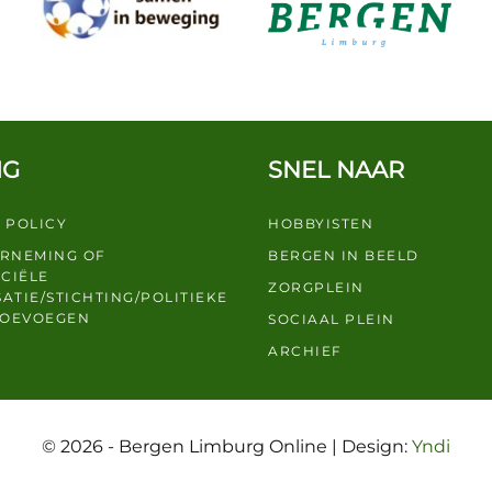
IG
SNEL NAAR
 POLICY
HOBBYISTEN
ERNEMING OF
BERGEN IN BEELD
CIËLE
ZORGPLEIN
ATIE/STICHTING/POLITIEKE
TOEVOEGEN
SOCIAAL PLEIN
ARCHIEF
© 2026 - Bergen Limburg Online | Design:
Yndi