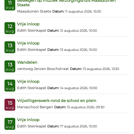
Bewegen op muziek Verzorgingshuis Maasduinen
11
Staete
aug
Maasduinen Staete
Datum:
11 augustus 2026, 15:00
Vrije inloop
12
Edith Steinkapel
Datum:
12 augustus 2026, 10:00
aug
Vrije inloop
13
Edith Steinkapel
Datum:
13 augustus 2026, 10:00
aug
Wandelen
13
ventweg Jeroen Boschstraat
Datum:
13 augustus 2026, 13:30
aug
Vrije inloop
14
Edith Steinkapel
Datum:
14 augustus 2026, 10:00
aug
Vrijwilligerswerk rond de school en plein
15
Mariaschool Bergen
Datum:
15 augustus 2026, 09:30
aug
Vrije inloop
17
Edith Steinkapel
Datum:
17 augustus 2026, 10:00
aug