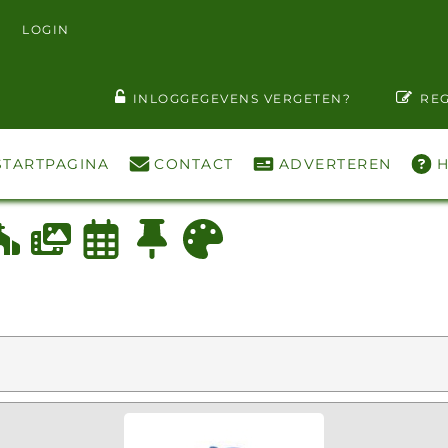
LOGIN
T WACHTWOORD ZIEN
INLOGGEGEVENS VERGETEN?
REG
STARTPAGINA
CONTACT
ADVERTEREN
H