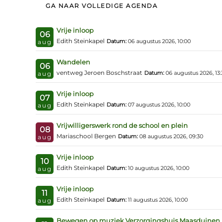
GA NAAR VOLLEDIGE AGENDA
Vrije inloop
06
Edith Steinkapel
Datum:
06 augustus 2026, 10:00
aug
Wandelen
06
ventweg Jeroen Boschstraat
Datum:
06 augustus 2026, 13:
aug
Vrije inloop
07
Edith Steinkapel
Datum:
07 augustus 2026, 10:00
aug
Vrijwilligerswerk rond de school en plein
08
Mariaschool Bergen
Datum:
08 augustus 2026, 09:30
aug
Vrije inloop
10
Edith Steinkapel
Datum:
10 augustus 2026, 10:00
aug
Vrije inloop
11
Edith Steinkapel
Datum:
11 augustus 2026, 10:00
aug
Bewegen op muziek Verzorgingshuis Maasduinen