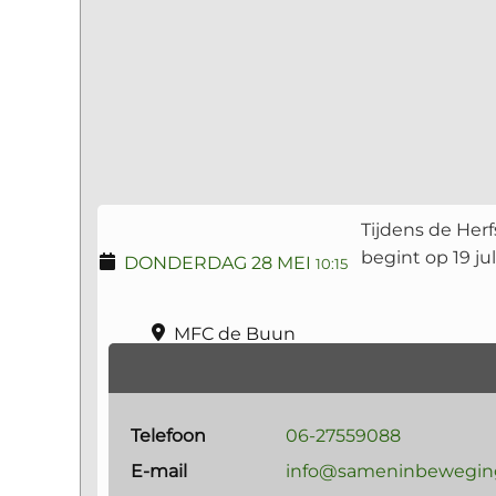
Tijdens de Her
begint op 19 ju
DONDERDAG 28 MEI
10:15
MFC de Buun
Telefoon
06-27559088
E-mail
info@sameninbewegin