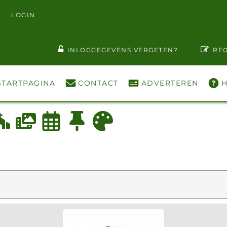
LOGIN
T WACHTWOORD ZIEN
INLOGGEGEVENS VERGETEN?
REG
STARTPAGINA
CONTACT
ADVERTEREN
H