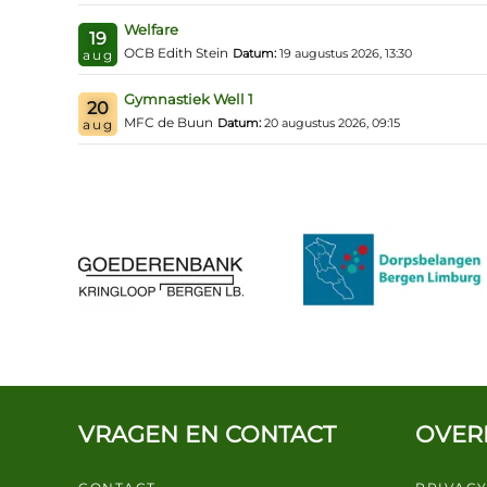
Welfare
19
OCB Edith Stein
Datum:
19 augustus 2026, 13:30
aug
Gymnastiek Well 1
20
MFC de Buun
Datum:
20 augustus 2026, 09:15
aug
VRAGEN EN CONTACT
OVER