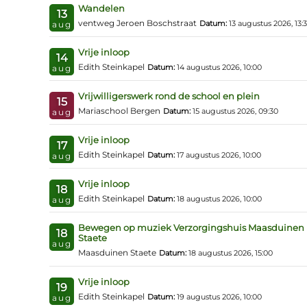
Wandelen
13
ventweg Jeroen Boschstraat
Datum:
13 augustus 2026, 13:
aug
Vrije inloop
14
Edith Steinkapel
Datum:
14 augustus 2026, 10:00
aug
Vrijwilligerswerk rond de school en plein
15
Mariaschool Bergen
Datum:
15 augustus 2026, 09:30
aug
Vrije inloop
17
Edith Steinkapel
Datum:
17 augustus 2026, 10:00
aug
Vrije inloop
18
Edith Steinkapel
Datum:
18 augustus 2026, 10:00
aug
Bewegen op muziek Verzorgingshuis Maasduinen
18
Staete
aug
Maasduinen Staete
Datum:
18 augustus 2026, 15:00
Vrije inloop
19
Edith Steinkapel
Datum:
19 augustus 2026, 10:00
aug