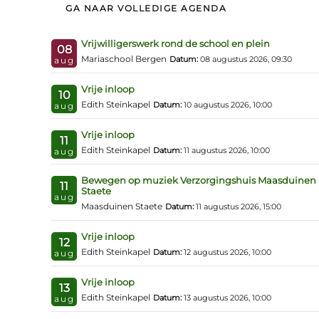
GA NAAR VOLLEDIGE AGENDA
Vrijwilligerswerk rond de school en plein
08
Mariaschool Bergen
Datum:
08 augustus 2026, 09:30
aug
Vrije inloop
10
Edith Steinkapel
Datum:
10 augustus 2026, 10:00
aug
Vrije inloop
11
Edith Steinkapel
Datum:
11 augustus 2026, 10:00
aug
Bewegen op muziek Verzorgingshuis Maasduinen
11
Staete
aug
Maasduinen Staete
Datum:
11 augustus 2026, 15:00
Vrije inloop
12
Edith Steinkapel
Datum:
12 augustus 2026, 10:00
aug
Vrije inloop
13
Edith Steinkapel
Datum:
13 augustus 2026, 10:00
aug