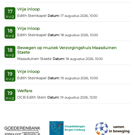
Vrije inloop
17
Edith Steinkapel
Datum:
17 augustus 2026, 10:00
aug
Vrije inloop
18
Edith Steinkapel
Datum:
18 augustus 2026, 10:00
aug
Bewegen op muziek Verzorgingshuis Maasduinen
18
Staete
aug
Maasduinen Staete
Datum:
18 augustus 2026, 15:00
Vrije inloop
19
Edith Steinkapel
Datum:
19 augustus 2026, 10:00
aug
Welfare
19
OCB Edith Stein
Datum:
19 augustus 2026, 13:30
aug