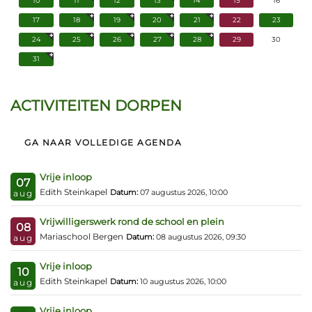
10
11
12
13
14
15
16
17
18
19
20
21
22
23
24
25
26
27
28
29
30
31
ACTIVITEITEN DORPEN
GA NAAR VOLLEDIGE AGENDA
Vrije inloop
07
Edith Steinkapel
Datum:
07 augustus 2026, 10:00
aug
Vrijwilligerswerk rond de school en plein
08
Mariaschool Bergen
Datum:
08 augustus 2026, 09:30
aug
Vrije inloop
10
Edith Steinkapel
Datum:
10 augustus 2026, 10:00
aug
Vrije inloop