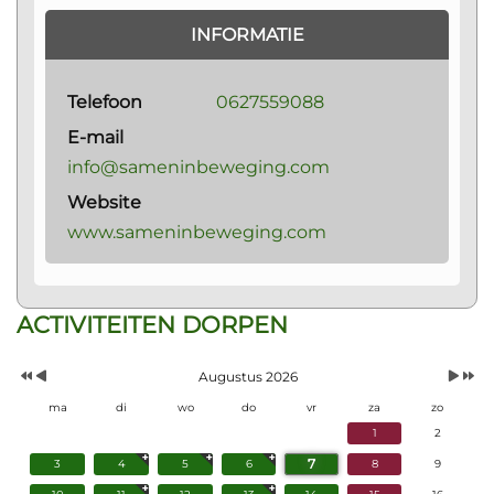
INFORMATIE
Telefoon
0627559088
E-mail
info@sameninbeweging.com
Website
www.sameninbeweging.com
Vorig
Vorige
Volgen
Volgend
ACTIVITEITEN DORPEN
Jaar
Maand
Maand
Jaar
Augustus 2026
ma
di
wo
do
vr
za
zo
1
2
7
3
4
5
6
8
9