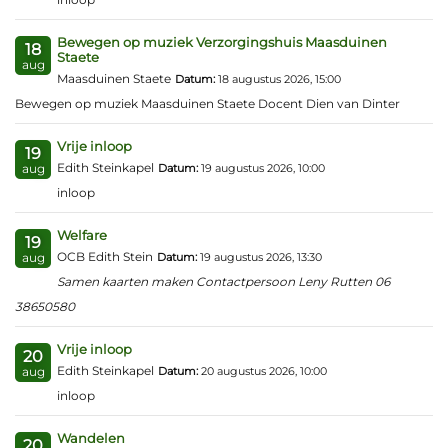
Bewegen op muziek Verzorgingshuis Maasduinen
18
Staete
aug
Maasduinen Staete
Datum:
18 augustus 2026, 15:00
Bewegen op muziek Maasduinen Staete Docent Dien van Dinter
Vrije inloop
19
Edith Steinkapel
Datum:
19 augustus 2026, 10:00
aug
inloop
Welfare
19
OCB Edith Stein
Datum:
19 augustus 2026, 13:30
aug
Samen kaarten maken Contactpersoon Leny Rutten 06
38650580
Vrije inloop
20
Edith Steinkapel
Datum:
20 augustus 2026, 10:00
aug
inloop
Wandelen
20